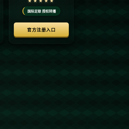
关于本站
海星体育为用户提供最新的体育赛事直播
和全面的赛事资讯。通过海星体育官网，
您可以方便地访问各类赛事信息和数据分
析。海星体育官网入口为您提供简洁流畅
赛
的导航体验，帮助您快速找到感兴趣的内
失
容。无论是观看海星体育直播还是获取最
*
新资讯，海星体育都将为您带来卓越的观
赛体验和专业的赛事解读。