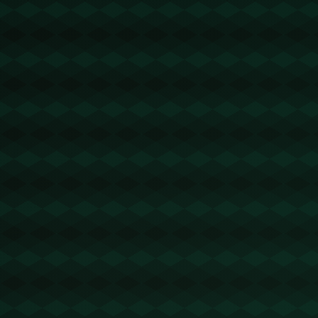
1869
2024-10-25
1939
最新文章
雷霆末节
德甲
**雷霆
河中，总
（Oklaho
Ry3mY
海星体
意甲
**辽宁
篮球迷