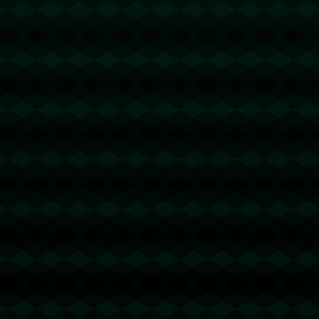
向着充满希望的未来携手前行潮新闻.
内马尔派对女郎：别骂了，招待宾客只是我的工作，
满希望的未来携手前行潮新
**内马尔派对女郎：别骂了，招待
时代都有它的...
客只是我的工作，没想当正宫**...
阅读全文
阅读全文
海星体育官网入口：U20国主帅久尔杰维奇：首战赢球至关重要.
海星体育直播：体育新赛季三级联赛名单公布 山东8支球
国家队主帅久尔杰维奇：首战
根据最新公布的体育新赛季三级联