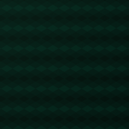
海星体育官网：亚冠-费
南多伤退 上海申花全场
.
2025-09-12
155
0射正0
希
海星体育官网：体育田
尤
径世锦赛：巴希姆摘铜
2024-10-25
149
无缘男子跳高
网队市值飙升至57亿美
元 盼下轮结束连败颓势.
2025-09-23
145
瓦德尔：若葡萄牙在中
多
锋位置没有更好人选，
2025-09-22
143
他们应继续启
雷霆末节逆转凯尔特人
豪取NBA15连胜刷新队