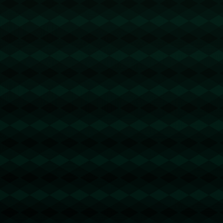
海星体育官网：足球报：国足五年内实力难迅速提升，年轻球员短期内爆发不现实.
### 国足未来五年挑战重重：年轻球
**[NBA
员的培养之路 **前言**...
** *...
阅读全文
足联