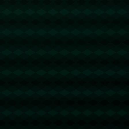
”之名进校园
备
走
多