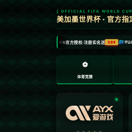
首页
西甲
海星体育直播-海星直播_足球视频直播_
海星体育直播-海星直播_足球视频直播_
海星体育直播-海星直播_足球视频直播_
海星体育直播-海星直播_足球视频直播_
海星体育直播-海星直播_足球视频直播_