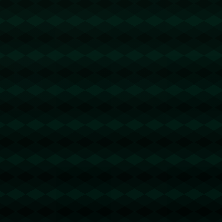
海星体育直播：[NBA]常规赛3月9日：VS凯尔特人.
海星体育官网入口：体育备战公益两不误 泰山队以“爱
]常规赛3月9日：VS凯尔特人
泰山队积极参与公益活动，将体育
战与公益事业相结合，以“爱”之名
进...
阅读全文
阅读全文
更