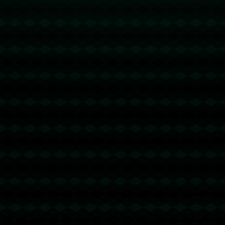
确定性。**哈维尔**，这位曾在河
南成功执教并留下深刻印象的西
1
2
3
4
5
6
7
8
9
班牙教练...
10
下一页
尾页
关注我们