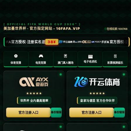
首页
德甲
分类：
德甲
欧洲足球的舞台广阔，海星体育直播-海星直播_足球视频直
播_免费在线观看NBA高清直播 带您深入了解各大联赛的赛
事动态和球队表现，助您成为顶尖足球迷。
昔日恒大顶级外援，如今加盟土
超效力：C罗好帮手金元“弄潮
儿”.
**昔日恒大顶级外援，如今加盟
土超效力：C罗好帮手金元“弄潮
儿”** 在全球足球圈，高水平球员
948
2025-09-19
总是在不同联赛间流动，他们不