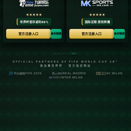
仅是比赛的核心，更是联赛品牌
海星体育直播：意媒：尤文为法
的塑造者。近年来，中超的“金元
乔利要价3000万欧.
足球”曾创造...
### 意媒：尤文为法乔利要价
3000万欧 在当前足坛转会市场
上，**尤文图斯**的年轻才俊法乔
668
2025-09-18
利成为了一颗耀眼的明星。根据
意大利媒体的最新报道，尤文对
海星体育官网入口：中国短道速
于这位前景无限的中场球员要价
滑队：亚冬会的目标是每金必
达到了**3...
争！央视新闻客户端.
**中国短道速滑队：亚冬会的目
标是每金必争！**——这不仅仅
是一个口号，更是中国短道速滑
683
2025-09-11
队对即将到来的亚洲冬季运动会
的郑重承诺与自信宣言。短道速
海星体育直播：不是洋葱新闻！
滑作为中国冬季运动的一张“王
阿森纳将推出相亲节目，球迷将
牌”，承载着无数国人的期望...
在节目中盲约.
# 不是洋葱新闻！阿森纳将推出
相亲节目，球迷将在节目中盲约
足球和爱情的结合，难道不是一
691
2025-09-09
种全新的创意吗？近日，一则消