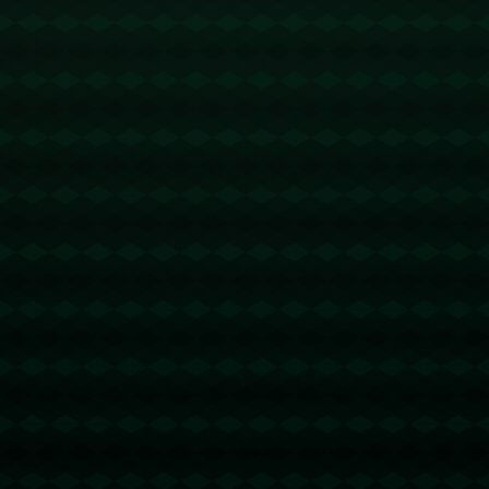
人表现。金州勇士凭借六人得分
海星体育官网：体育西蒙获聘鲁
上双的表现、全队的默契协作，
能足校技术总监
再度赢下一...
据报道，前葡萄牙足球运动员西
蒙（Simão Sabrosa）被任命为
山东鲁能足校的技术总监。这一
407
2025-07-03
任命是俱乐部加强其青训体系和
加深国际足球交流的一部分。西
体育崔永熙进入篮网队训练营名
蒙拥有丰富的球员和教练经验，
单 将身披8号球衣
他的到来被视为能够...
**崔永熙：新星崛起与篮网的未
来** 篮球世界日新月异，每一位
新星的加入都可能会给球队带来
526
2025-06-28
意想不到的改变。最近，来自中
国的年轻球员崔永熙引起了广泛
海星体育官网：体育前河南主帅
关注。他不仅成功进入了布鲁克
哈维尔出任上海海港主教练
林篮网队的训练营名...
## 前言 在中国足球的舞台上，教
练更替是常见的现象。这不仅揭
示了联赛的竞争激烈，也为各队
538
2025-06-26
的未来发展带来了新的可能与不