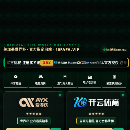
首页
意甲
文章正文
海星体育官网：体育田鑫进球！热身赛泰
山队1-0战胜津门虎
Ry3mYIM0l77yV0nv
2024-10-25 14:47:16
**前言**
在刚刚结束的一场激烈对抗中，*山东泰山队*凭借球员
**田鑫**的一记绝杀进球，以*1-0*的比分小胜津门
虎。本场比赛虽为热身赛，但两支球队展现出的竞技
状态与临场表现均值得关注。接下来，我们将深入分
析这场比赛的关键细节及其对双方未来比赛的可能影
响。