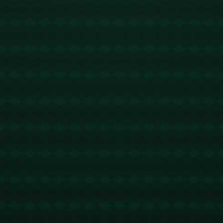
从而提高进攻效率。
**结语**
田鑫的进球不仅为泰山队带来了胜利，也给所有粉丝
增添了巨大信心。随着新赛季的临近，这样的热身赛
为球队提供了宝贵的调整机会，期望他们在未来的比
赛中继续展现精彩的表现。
![比赛现场图片3](图片地址3)
版权声明：
本站文章如无特别标注，均为本站原创文
章，于2024-10-25，由
Ry3mYIM0l77yV0nv
发表，共
909个字。
转载请注明出处：
Ry3mYIM0l77yV0nv，如有疑问，