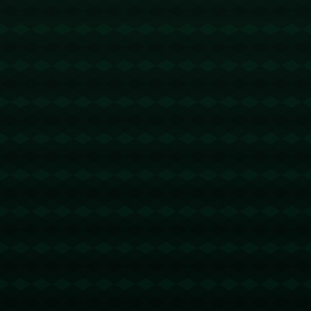
雷霆末节逆转凯尔特人 豪取NBA15连胜刷新队史纪录.
1499
2025 / 09 / 26