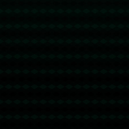
海星体育官网：被猛龙赛季横扫76人遭遇8连败 豪组三巨头昨
天却已提前钓鱼.
1422
2025 / 09 / 24
发表评论