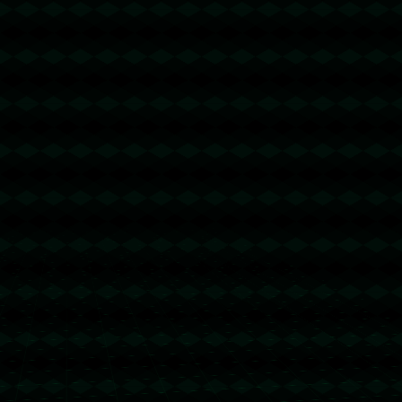
发布评论
评论列表
心理设备厂家
@回复
2025-11-24 16:03:16
楼主说的我也略懂！https://aptlawfirm.com/
关注我们