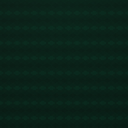
下汗马功劳。此外，曼联的守门员多次扑救对手的射
门，确保了球队的大门不失。**个体与整体的完美融合
**，是曼联在本场比赛中取得大胜的关键海星体育。
**进入前四的战略性胜利**
这一场胜利不仅让曼联一扫前几场比赛的不顺，也帮
助他们暂时跻身于英超前四的位置。这对于一个期待
争夺欧冠资格的球队来说，是一次战略性的胜利。**重
返前四不仅是战术的胜利，更是心理上的巨大鼓舞**，
为球队在接下来的比赛中注入了新的动力，也为球迷
带来了更多期待。
通过这场比赛，曼联向世人展示了他们作为顶尖俱乐
部的实力和潜力。在接下来的赛程中，曼联将继往开