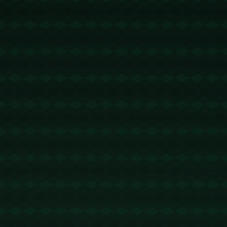
**卓越的战术安排**
曼联主教练在这场比赛中的战术安排值得称道。他通
过精准的战术调整，确保了球队在比赛的每一个环节
都处于优势地位。根据比赛的需求，他灵活使用替补
球员，使曼联保持了高强度的攻击节奏。在比赛的下
半场，教练的**临场指挥和战术布置**使曼联的优势进
一步扩大，最终取得了3-0的完胜。
**数据分析助力胜利**
在这场比赛中，曼联的控球率和传球成功率处于明显
的优势地位。数据显示，曼联在比赛中保持了60%以
上的控球率，这使得他们能够主导比赛的进程，给予