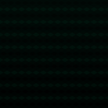
海星体育：辽宁VS广东半决赛赛程敲定 5月1日打响周琦缺席
首战.
1449
2025 / 09 / 25
海星体育官网：被猛龙赛季横扫76人遭遇8连败 豪组三巨头昨