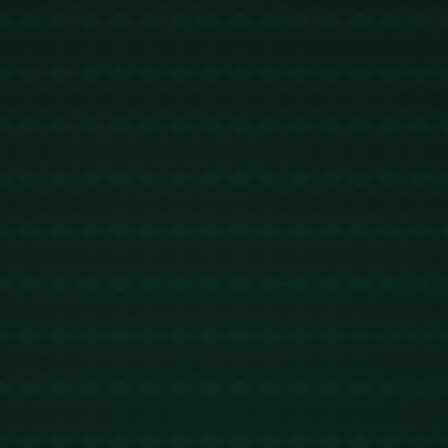
**案例分析**
以半决赛为例，青岛队的后卫王同学在比赛关键时刻
的一个三分球成功将比分拉近，这个球不仅增强了全
队的士气，也展现了他**在关键时刻冷静和精准的投篮
**技术。这样的表现赢得了观众雷鸣般的掌声，也使得
他成为全场观众讨论的热点。
![篮球比赛进球瞬间]
(https://example.com/image2.jpg)
**赛事背后的支持**
山东省中小学生体育联赛能取得这样的成功，离不开
各级教育部门和家长的支持。比赛不仅丰富了学生们