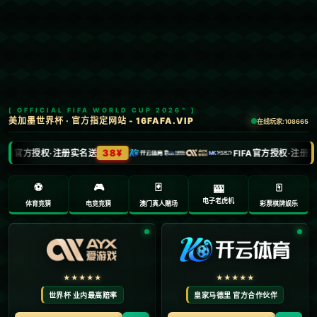
首页
西甲
文章正文
海星体育：体育2023山东省中小学生体育
联赛篮球比赛男子初中组决赛打响
Ry3mYIM0l77yV0nv
2024-11-01 03:12:39
**前言**
山东省中小学生体育联赛向来以其丰富多彩的体育活
动和精彩纷呈的竞技比赛吸引着无数家长和学生的关
注。今年的篮球比赛男子初中组决赛，正如火如荼地
在全省的瞩目下打响。这场比赛不仅展示了*青少年篮
球运动员*的高超技艺，也成为了各个学校展示校园文
化和体育精神的重要舞台。