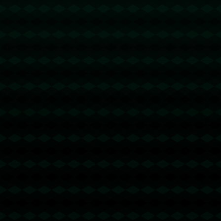
发布评论
暂时没有评论，来抢沙发吧~
关注我们