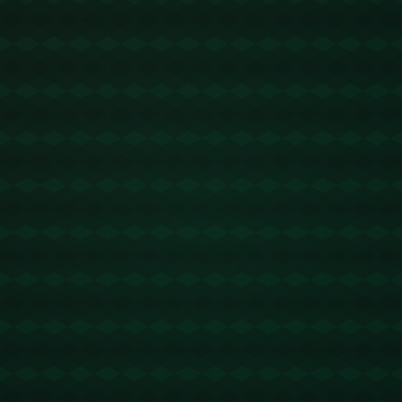
相关文章
雷霆末节逆转凯尔特人 豪取NBA15连胜刷新队史纪录.
1486
2025 / 09 / 26