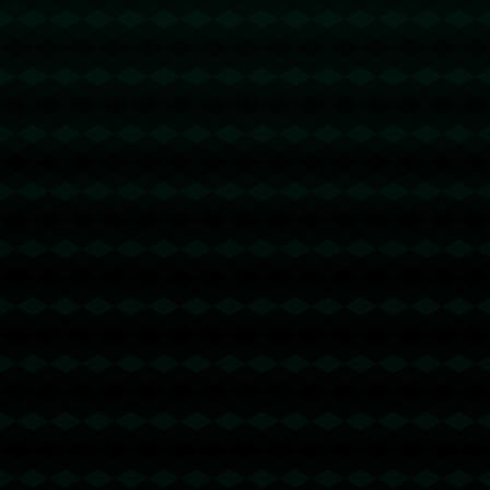
发布评论
暂时没有评论，来抢沙发吧~
关注我们