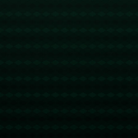
海星体育官网：被猛龙赛季横扫76人遭遇8连败 豪组三巨头昨
天却已提前钓鱼.
1420
2025 / 09 / 24
发表评论