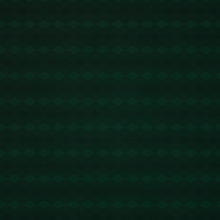
时赛1-0绝杀AC米兰
红牛晋级决赛
相关文章
雷霆末节逆转凯尔特人 豪取NBA15连胜刷新队史纪录.
1496
2025 / 09 / 26