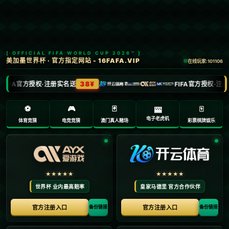
首页
德甲
文章正文
海星体育直播：体育欧冠：迪亚斯建功
AC米兰1-0热刺
Ry3mYIM0l77yV0nv
2024-11-10 13:21:02
在这场欧洲冠军联赛的比赛中，AC米兰凭借迪亚斯的
关键进球以1-0战胜了热刺。这场比赛的重要性不言而
喻，因为它为AC米兰在欧冠赛场上争取更好的晋级形
势增添了重要的砝码海星体育官网。双方都展现了高
度的竞技水平，而迪亚斯的进球成为了比赛的关键转
折点。AC米兰通过严密的防守和有效的进攻组织，成
功地在主场取得胜利。