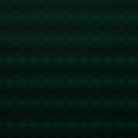
众呈现更加激动人心的对决场面。
章，于2024-11-17，由
Ry3mYIM0l77yV0nv
发表，共 102
如有疑问，请联系我们
st/527.html
下一篇:
动
海星体育官网：体育第十四届运动会及残特奥会宣传
歌曲《今夜梦再启航》发布