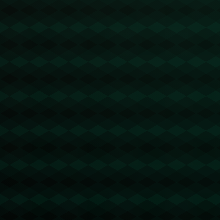
上，本次全运会的女子排球成年组比赛将能为观
版权声明：
本站文章如无特别标注，均为本站原创文
个字。
转载请注明出处：
Ry3mYIM0l77yV0nv，
本文地址：
https://www.zh-cn-haixing.com/po
分享：
上一篇:
体育第十四届全运会体育比赛门票销售全面启