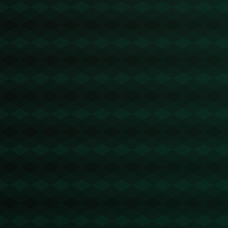
**创新技术的运用**
随着现代体育科技的飞速发展，本次会议也着重
数据分析**以及**疲劳管理系统**的应用上
管理。例如，数据分析能精确反馈运动员的即时
**会议成果与未来展望**
通过本次会议，组织者希望能够使运动员和教练
验。据会上反馈，许多参赛队伍确实通过会议**
常训练。这样的积极改变，无疑将为即将开始的
![排球女运动员](https://example.com/image3.j
潍坊赛区的技术会议为第十四届全运会的排球赛