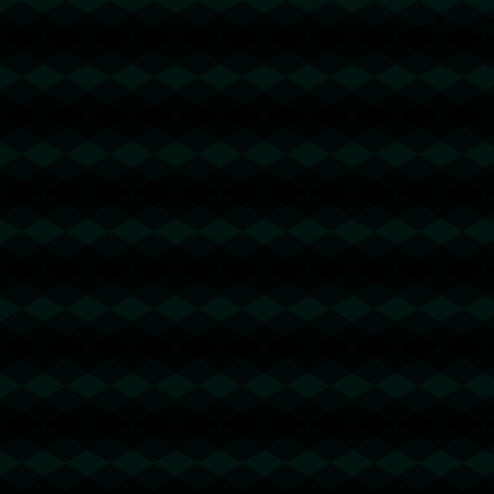
发布评论
暂时没