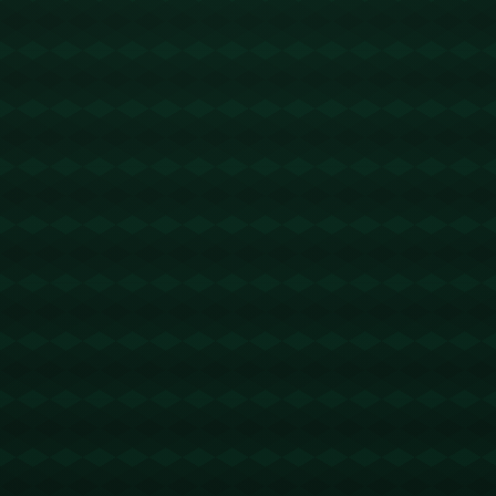
在谈到**哈兰德与C罗的成就**时，不得不提的是，这
些卓越的表现背后是对自我极致的要求和训练付出。**
尽管两人在比赛风格上有明显不同，但他们的决心和
不懈的努力是一致的**。
在足球史上，并不乏有天赋异禀的射手，但能在短时
间达成快速进球百次的球员却屈指可数。**哈兰德和C
罗不仅仅是记录的保持者，他们更是这个时代的象
征，与此同时，他们不懈追求卓越的精神也激励了新
一代球员不断前进。**
版权声明：
本站文章如无特别标注，均为本站原创文
章，于2025-02-21，由
Ry3mYIM0l77yV0nv
发表，共
1076个字。