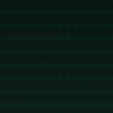
来，就始终站在世界顶级球员的前列。在皇马期间，C
罗也是以令人难以置信的速度突破了100球这个门槛。
在这两位球员之间，不仅时隔数年，他们分别效力于
截然不同的联赛，却能在这个特定的成就上并驾齐
驱，着实令人赞叹。他们象征着不同时代的**足球艺术
**之巅。
**影响因素与球员特质**
*速度和进球效率*是两人取得这一成就的关键因素。哈
兰德在球场上的速度和强壮的身体使得他在对抗和突
破中占据优势，而C罗则以其出色的技术和全能的进攻
能力令人惊叹。两人都有着无与伦比的门前嗅觉，使
得他们仅需极少的机会就能取得关键进球。