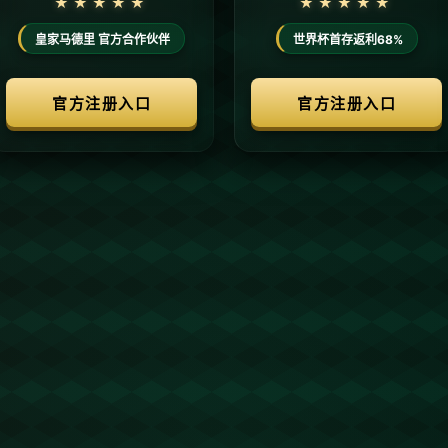
在賽場上充分展示了香港劍擊的蓬勃實力。尤其是**何瑋桁
以堅韌不拔的精神和快速、精確的動作，克服了來自對手的重
團隊的辛苦付出海星体育直播。他們在賽前所做的大量準備
能讓選手在賽場上發揮最佳狀態的關鍵。**香港劍擊隊的成
殊意義。他不僅改寫了香港男重的歷史，還展現了他對劍術的
表著多年的心血與辛勞。成功登上頒獎台，不僅是對他個人
。
對的不僅僅是技術與體能的挑戰，還有心理上的考驗。香港