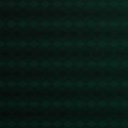
在世界舞台上不斷取得突破，不僅在重劍項目上打
的成就也為年輕運動員們樹立了一個新的目標，
這次香港隊於溫哥華站拿下兩銅牌，尤其是在**
示出香港的體育運動已經走向國際化和多元化的
繼續發光發熱，為香港贏得更多的光榮時刻。
版权声明：
本站文章如无特别标注，均为本站原创文
字。
转载请注明出处：
Ry3mYIM0l77yV0nv，
本文地址：
https://www.zh-cn-haixing.com/po
分享：
上一篇: