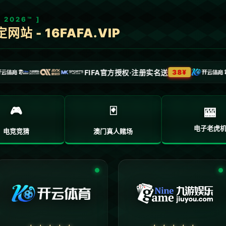
足联
意甲
德甲
足联
德甲
法甲
摘兩銅 何瑋桁締歷史男重首登頒獎台.
304
2025-02-27 12:55:42
容錯過的盛會。這次港隊在溫哥華站精彩的表現，不僅為香港
男重頒獎台的香港選手**。這不僅是對他的肯定，也為香港
動，如今在世界舞台上再次見證了香港選手的卓越表現。在國際
水的完美展現。而在溫哥華站，香港劍擊隊不負眾望，以兩