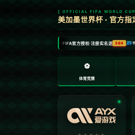
首页
西甲
首页
足联
文章正文
重劍世界盃｜港隊溫哥華站
Ry3mYIM0l77yV0nv
**重劍世界盃**對於劍術愛好者來說是一場不
回兩枚銅牌，更讓何瑋桁成為**歷史上首位登上
擊運動樹立了一座新的里程碑。
**前言：** 劍術，一項充滿力量與智慧的運
場上，能夠一舉奪得獎牌是選手多年的努力與汗