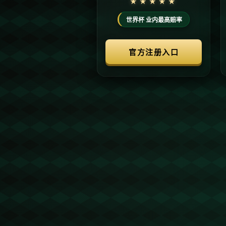
銅牌的成績證明了他們的實力。
這次比賽中，香港隊由多位優秀選手組成，他們
**，他的出色表現讓他成為焦點。他在比賽中
挑戰，最終站上了夢寐以求的頒獎台。
港隊在這次比賽中所取得的成就背後少不了訓練
作，包括戰術研究、體能訓練和心理輔導，都是
**，反映了整個團隊在背後默默的付出和支持。
至於**何瑋桁個人來說**，這次的銅牌具有特
刻理解和持續投入。在比賽中，他的每一步都代
褒獎，更是一個激勵香港青年劍擊運動員的典範
在劍術這項古老而優雅的運動中，選手們需要面