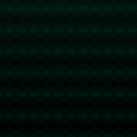
辽宁VS广东半决赛赛程敲定
海星体育官网：被猛龙赛季横扫76人
周琦缺席首战.
遇8连败 豪组三巨头昨天却已提前钓鱼
2025 / 09 / 25
1416
2025 / 09 / 24