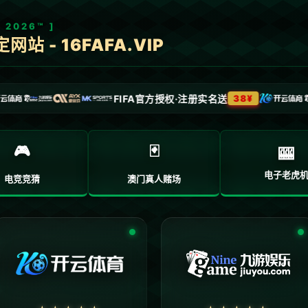
足联
意甲
德甲
足联
德甲
法甲
铁人，曾效力于青岛海牛和青岛红狮.
309
2025-03-05 00:24:38
**辽宁铁人**俱乐部。他曾是青岛海牛和青岛红狮的关键球
为辽宁铁人在未来赛季的表现带来新的活力。
足球界已经积累了丰富的经验。青岛海牛和青岛红狮都是他职
嘉凭借其敏锐的判断力和出色的技术，成为球队后防线上的