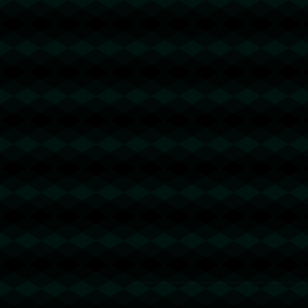
发布评论
暂时没
关注我们
联系我