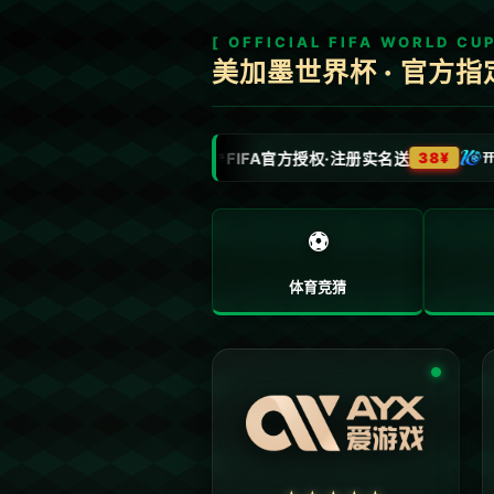
首页
西甲
首页
西甲
文章正文
官方：孙唯嘉正式转会辽宁
Ry3mYIM0l77yV0nv
据**官方消息**，足球运动员孙唯嘉已正式转会
员。这一转会标志着他职业生涯的新篇章，也将
### 孙唯嘉：成长与挑战
**孙唯嘉**，一个如雷贯耳的名字，他在中国
生涯的重要里程碑。在青岛海牛效力期间，孙唯