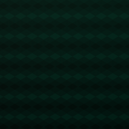
如有疑问，请联系我们
st/714.html
下一篇:
卡里亚
官方：安东尼租借加盟皇家贝蒂斯至本赛季结束.