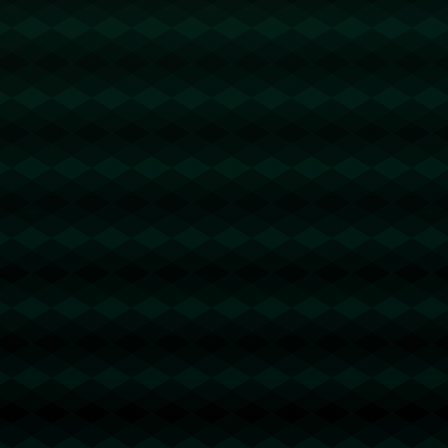
辽宁VS广东半决赛赛程敲定
海星体育官网：被猛龙赛季横扫76人
周琦缺席首战.
遇8连败 豪组三巨头昨天却已提前钓鱼
2025 / 09 / 25
1417
2025 / 09 / 24