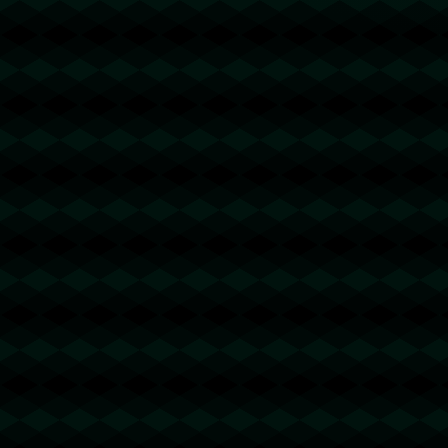
发布评论
暂时没