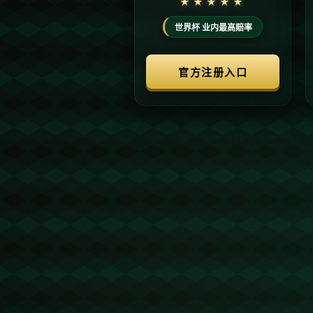
每一位足球运动员都向往能在国家级舞台上展现
双杰就在这股洪流中，努力奋斗并追求进步。他
并未让他退缩*，反而激励他不断追求更高的目
**体能是基础，提升迫在眉睫**
对于现代足球运动员来说，体能已经成为基础中
强大的耐力与爆发力。范双杰深知，自己的体能
先机。他制定了一系列有针对性的训练计划，以
他迈向成功的一大助力。
**技术是关键，提高不可或缺**
除了体能，出色的技术也是球员的立足之本。范