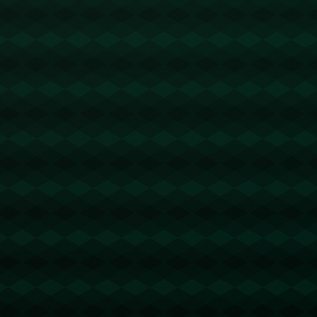
章，于2025-03-05，由
Ry3mYIM0l77yV0nv
发表，共 103
如有疑问，请联系我们
st/720.html
下一篇:
6黄被
海星体育官网入口：直播吧采访蒯纪闻：U20亚洲杯争
取先小组出线 然后争取进入世青赛.