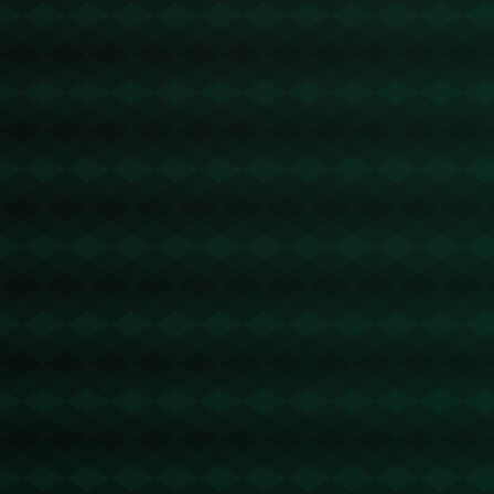
平。如何在高压环境下保持精准的传球、如何在
极学习防守技巧，以增加自己在球场上的灵活性
应多变的战术体系。
**案例分析：孙兴慜的启示**
在谈到如何提升自己的体能和技术时，我们不妨
学习的对象。作为世界级球星，孙兴慜凭借出色
归功于天赋，更在于他持之以恒的训练与对自我
与技术都推到更高的层次，那么他在国青队中的
范双杰渴望加入国青23人名单的梦想，正代表
必须提升体能与技术，才能跻身于顶级球员的行
障，也为国青队的未来注入了一股新鲜的活力。
员，终将在足球的舞台上迎来属于自己的辉煌时