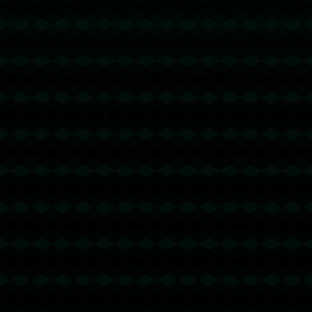
海星体育官网：被猛龙赛季横扫76人遭遇8连败 豪组三巨头昨
天却已提前钓鱼.
1416
2025 / 09 / 24
发表评论