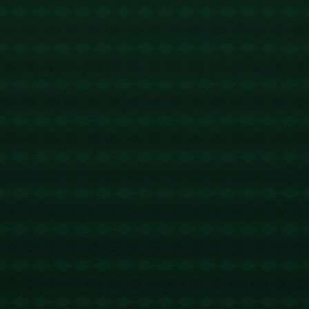
步。这一场比赛也暴露出球队在赛程密集期的后劲不
足问题。
---
### **疫情赛制下的应对之道**
2020赛季的亚冠，对于像上海上港这样的球队来说，
实质上是在极限条件下完成的。**封闭式赛事+高强度
对抗+战术调整时间不足**成为巨大考验。管理层采取
了科学轮换、心理疏导等策略，较大程度上缓解了球
员的压力。此外，球队还根据对手特点灵活调整阵
容，如对阵悉尼FC时，优先强调控球战术；而面对全
北现代时，则以防守反击为主。