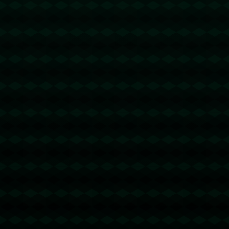
1492
2025 / 09 / 26
海星体育：辽宁VS广东半决赛赛程敲定 5月1日打响周琦缺席
首战.
1452
2025 / 09 / 25