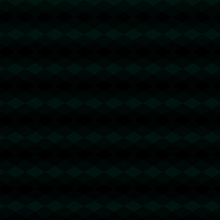
有评论，来抢沙发吧~