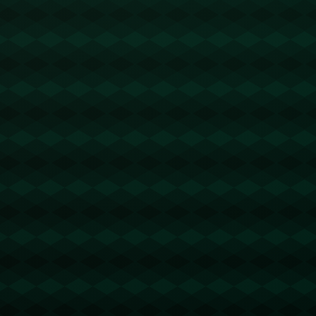
历史战绩、球员状态和球场环境**等因素，将有助于作出更
为我们带来一场精彩的比赛。
章，于2025-03-09，由
Ry3mYIM0l77yV0nv
发表，共 109
如有疑问，请联系我们
st/739.html
下一篇:
04国王
【原创】竞彩足球分析推荐：周二013法国杯 兰斯VS
摩纳哥.