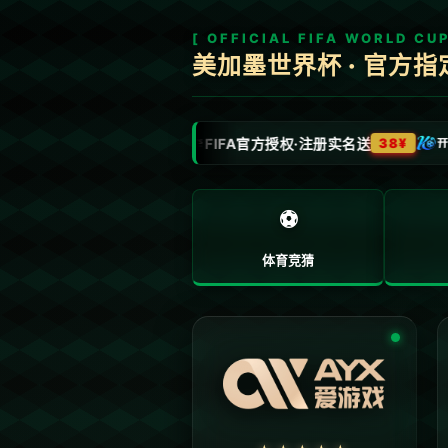
首页
西甲
首页
足联
文章正文
【原创】竞彩足球分析推荐：
Ry3mYIM0l77yV0nv
**【原创】竞彩足球分析推荐：周二004荷兰杯 
在这个激情澎湃的足球季节，荷兰杯的较量即将上演
大焦点。作为**荷甲**中实力不俗的两支劲旅
对两队在国内赛场的表现产生重要影响。那么，
分析与预测，为您的竞彩足球投注提供参考海星