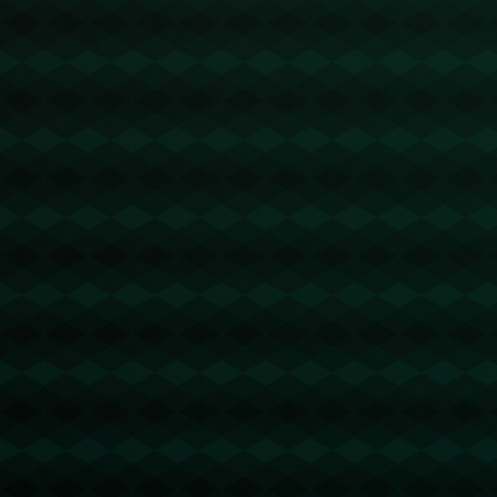
足球盛宴。而对球迷和投注者而言，分析**诸如
明智的判断。最后，期待阿尔克马尔和阿贾克斯
版权声明：
本站文章如无特别标注，均为本站原创文
个字。
转载请注明出处：
Ry3mYIM0l77yV0nv，
本文地址：
https://www.zh-cn-haixing.com/po
分享：
上一篇:
海星体育：【原创】竞彩足球分析推荐：周二0
杯 埃登斯VS巴伦西亚.