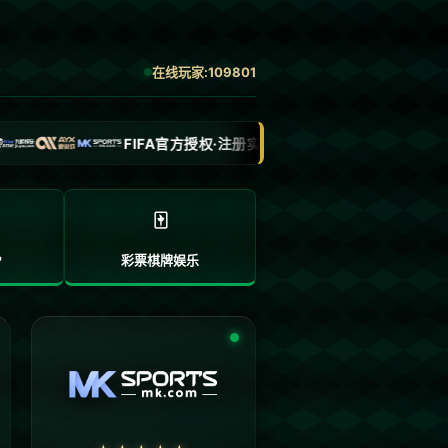
热门文章
体育田径世锦赛：理查德森闪耀女子
1
100米赛场
海星体育官网：体育田径世锦赛：巴
2
一
希姆摘铜无缘男子跳高四连冠
能
海星体育：体育田径世锦赛：王嘉男
3
的
晋级男子跳远决赛