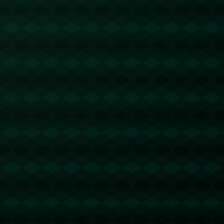
2025-09-22
143
他们应继续启
为
每体：拉菲归队时受国
家队比赛影响，弗里克
9
2025-09-20
28
要求球员为他