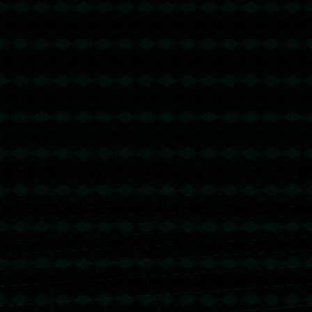
发布评论
暂时没有评论，来抢沙发吧~
关注我们