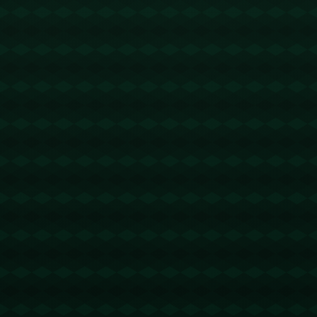
请联系我们
本文地址：
https://www.zh-cn-
haixing.com/post/824.html
分享：
上一篇:
下一篇:
北京人艺新排《足球俱
北京冬奥,奥林匹克的
乐部》首演,冯远征回
中国智慧与中国方案
归,新老阵容舞台博弈
相关文章