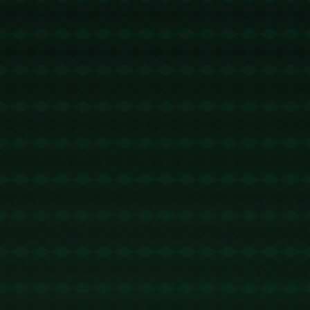
化装备等。此外，比赛还设置了实操环节，强调对**实
际操作技能**的考验，使得参赛者不仅在理论上，更在
实践中提升了自身能力。
特别值得一提的是，随着赛事的推进，市民的参与热
情达到了空前的高度。众多家庭、学校及社会组织积
极参与，不仅通过这次大赛深化了对国防的理解，更
在无形中提升了全社会的国防认同感海星体育官网入
口。
**实用案例分析**
在决赛中，一名北京市民李先生的表现令人印象深
刻。他凭借对历史事件的深刻理解及对**现代军事装备