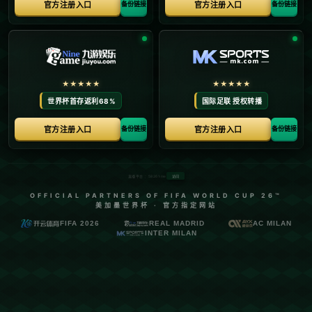
**国防教育的时代诉求**
在当前复杂多变的国际环境下，提升全民国防意识和
技能已成为一个不可忽视的课题。尤其对于像北京这
样的国际化大都市，加强国防教育无疑具有重大的现
实意义。**北京全民国防知识技能大赛**恰恰契合了这
一时代需求，为市民提供了一个深入了解国防知识、
提高国防技能的平台。
**赛事亮点与参与热情**
这次决赛云集了来自各行各业的优秀参赛者，他们经
过层层选拔才得以进入最终的角逐。赛事内容涵盖了
广泛的国防知识，包括军事历史、战略理论以及现代