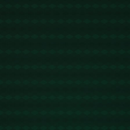
**的精准认识，不仅在知识问答环节遥遥领先，更在实
操环节展示出高超的技能。在被问及为何能有如此表
现时，李先生说道：“通过这次比赛，我更意识到了国
防教育的重要性。知识与实际操作密不可分，通过实
践才能真正掌握技能。”
**推动全民国防意识普及**
此次大赛的成功举办极大地促进了全民国防意识的普
及，使更多市民意识到国防并不仅仅是军事领域的事
关，而是与每个人息息相关。通过广泛的社会参与和
互动，**国防知识**不再单纯是书本中的理论, 而成为
生活的一部分。