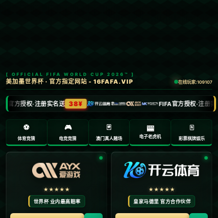
首页
德甲
文章正文
北京全民国防知识技能大赛决赛收官
Ry3mYIM0l77yV0nv
2025-04-03 12:56:23
**北京全民国防知识技能大赛决赛收官：探索国防教育
新篇章**
在充满活力的首都北京，一场别开生面的知识盛宴
——北京全民国防知识技能大赛决赛——近日精彩收
官。此次大赛不仅是一次关于国防教育的探索与创
新，更是全民参与国防建设的生动实践。本文将深入
探讨这一赛事的意义及其对全民国防知识普及的深远
影响。