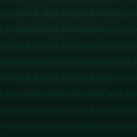
**结语**
北京全民国防知识技能大赛不仅是一次竞技比赛，更
是一次关于国防教育成就与未来的展示。在这场知识
与技能的盛宴中，所有参赛者和观众都重新审视了国
防在日常生活中的位置。伴随着比赛的圆满结束，北
京市民的国防意识无疑上升到了一个新的高度，未来
我们期待着更多这样的活动为推动全社会的国防教育
做出贡献。
版权声明：
本站文章如无特别标注，均为本站原创文
章，于2025-04-03，由
Ry3mYIM0l77yV0nv
发表，共
1001个字。
转载请注明出处：
Ry3mYIM0l77yV0nv，如有疑问，