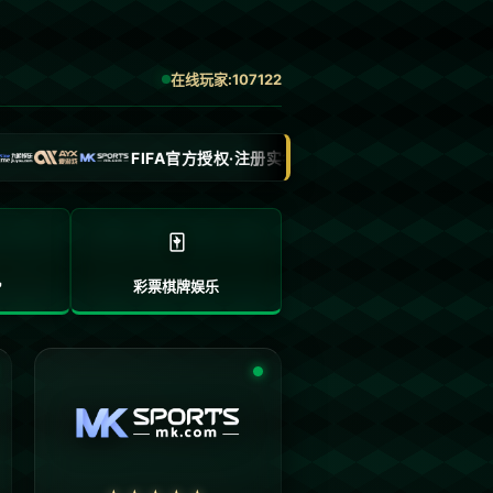
热门文章
体育田径世锦赛：理查德森闪耀女子
1
100米赛场
奥
海星体育官网：体育田径世锦赛：巴
定
2
希姆摘铜无缘男子跳高四连冠
能
海星体育：体育田径世锦赛：王嘉男
3
晋级男子跳远决赛