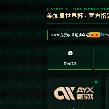
首页
西甲
首页
德甲
文章正文
体育NBA：鹈鹕队拒绝执
Ry3mYIM0l77yV0nv
**前言：** 在NBA的世界中，球员的去留
尔良鹈鹕队的一项决定震惊了不少篮球迷：**他
背后隐藏着怎样的深意，可能会对球队未来的发
的连锁反应。
### 解析鹈鹕队的决定