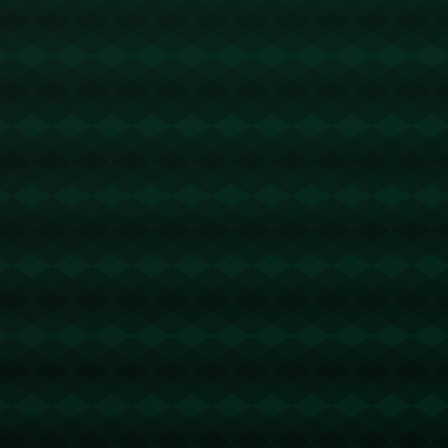
由球员市场对球员和球队都是一场博弈。每个赛季结束的人员
为各支球队管理层的重要考验。球队需要在长期发展与短期成
际情况中做出明智选择。
的决定不仅反映了球队自身的发展战略，同时也为整个联盟
可能性**的NBA世界，这样的故事从不缺席。
章，于2025-06-23，由
Ry3mYIM0l77yV0nv
发表，共 128