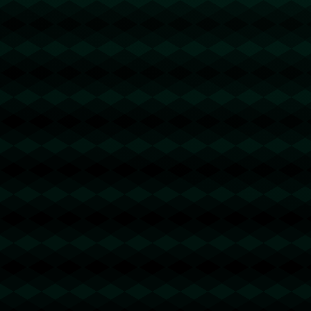
雷霆末节逆转凯尔特人 豪取NBA15连胜
海星体育：
刷新队史纪录.
5月1日打响
1493
2025 / 09 / 26
1454
发表评论