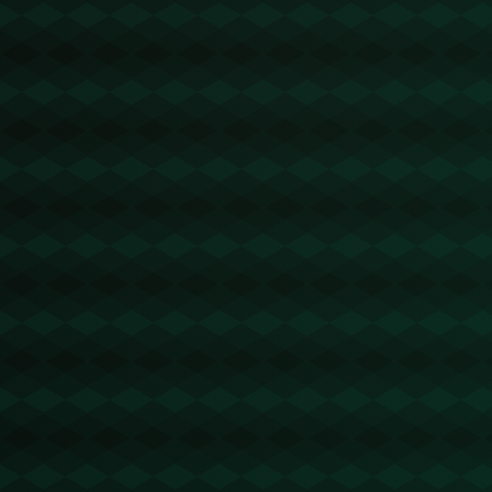
![球员动作](https://via.placeholder.com/150)
#### **联盟竞争格局可能的变化**
假使埃尔南戈麦斯加盟一支有战绩野心的球队，
洛杉矶快船或波士顿凯尔特人等争冠热门球队，
赛中成为**重要的轮换球员**。
### 球员与球队利益的平衡
从威利-埃尔南戈麦斯的角度来看，目前的局面
一方面，这也为他带来了新的机会，可以选择加盟
战，也是NBA市场运作的真实体现。
![团队庆祝](https://via.placeholder.com/150)