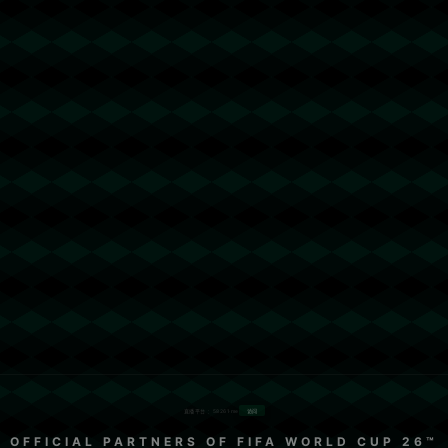
有评论，来抢沙发吧~
们
关于我们
播-海星直播_足球视频直播_免费在线观看NBA
海星体育直播-海